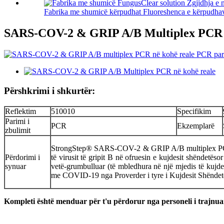
Fabrika me shumicë kërpudhat Fluoreshenca e kërpudhave
SARS-COV-2 & GRIP A/B Multiplex PCR n
Përshkrimi i shkurtër:
Reflektim
510010
Specifikim
Parimi i
PCR
Ekzemplarë
zbulimit
StrongStep® SARS-COV-2 & GRIP A/B multiplex PCR P
Përdorimi i
të virusit të gripit B në ofruesin e kujdesit shëndetë
synuar
vetë-grumbulluar (të mbledhura në një mjedis të kujde
me COVID-19 nga Proverder i tyre i Kujdesit Shëndet
Kompleti është menduar për t'u përdorur nga personeli i trajnua