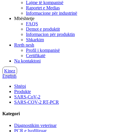
Lajme të kompanisë
Raportet e Medias
Informacione për industrinë
Mbështetje
FAQS
Demot e produktit
Informacion për produktin
Shkarkim
Rreth nesh
Profil i kompanisë
Certifikatë
Na kontaktoni
Kinez
English
Shtëpi
Produkte
SARS-CoV-2
SARS-COV-2 RT-PCR
Kategori
Diagnostikim veterinar
PCR e lyofilizuar