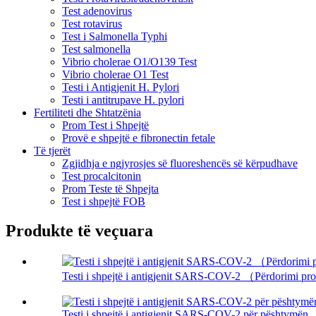
Test adenovirus
Test rotavirus
Test i Salmonella Typhi
Test salmonella
Vibrio cholerae O1/O139 Test
Vibrio cholerae O1 Test
Testi i Antigjenit H. Pylori
Testi i antitrupave H. pylori
Fertiliteti dhe Shtatzënia
Prom Test i Shpejtë
Provë e shpejtë e fibronectin fetale
Të tjerët
Zgjidhja e ngjyrosjes së fluoreshencës së kërpudhave
Test procalcitonin
Prom Teste të Shpejta
Test i shpejtë FOB
Produkte të veçuara
Testi i shpejtë i antigjenit SARS-COV-2 （Përdorimi pro
Testi i shpejtë i antigjenit SARS-COV-2 për pështymën