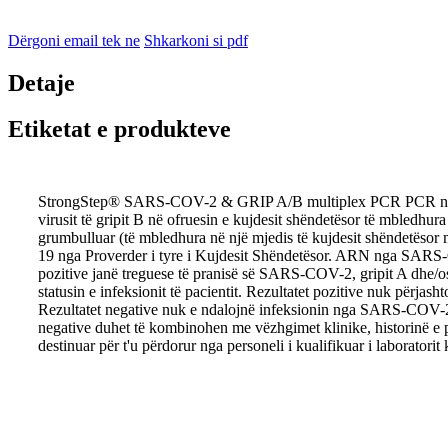
Dërgoni email tek ne
Shkarkoni si pdf
Detaje
Etiketat e produkteve
StrongStep® SARS-COV-2 & GRIP A/B multiplex PCR PCR në kohë
virusit të gripit B në ofruesin e kujdesit shëndetësor të mbledhu
grumbulluar (të mbledhura në një mjedis të kujdesit shëndetësor
19 nga Proverder i tyre i Kujdesit Shëndetësor. ARN nga SARS-CO
pozitive janë treguese të pranisë së SARS-COV-2, gripit A dhe/os
statusin e infeksionit të pacientit. Rezultatet pozitive nuk përjas
Rezultatet negative nuk e ndalojnë infeksionin nga SARS-COV-2, g
negative duhet të kombinohen me vëzhgimet klinike, historinë
destinuar për t'u përdorur nga personeli i kualifikuar i laborator