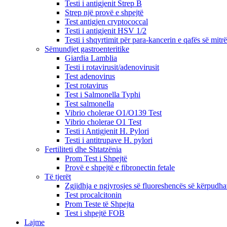
Testi i antigjenit Strep B
Strep një provë e shpejtë
Test antigjen cryptococcal
Testi i antigjenit HSV 1/2
Testi i shqyrtimit për para-kancerin e qafës së mitr
Sëmundjet gastroenteritike
Giardia Lamblia
Testi i rotavirusit/adenovirusit
Test adenovirus
Test rotavirus
Test i Salmonella Typhi
Test salmonella
Vibrio cholerae O1/O139 Test
Vibrio cholerae O1 Test
Testi i Antigjenit H. Pylori
Testi i antitrupave H. pylori
Fertiliteti dhe Shtatzënia
Prom Test i Shpejtë
Provë e shpejtë e fibronectin fetale
Të tjerët
Zgjidhja e ngjyrosjes së fluoreshencës së kërpudh
Test procalcitonin
Prom Teste të Shpejta
Test i shpejtë FOB
Lajme