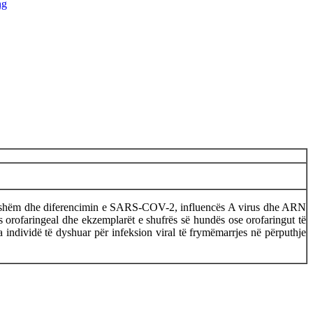
hshëm dhe diferencimin e SARS-COV-2, influencës A virus dhe ARN
s orofaringeal dhe ekzemplarët e shufrës së hundës ose orofaringut të
 individë të dyshuar për infeksion viral të frymëmarrjes në përputhje