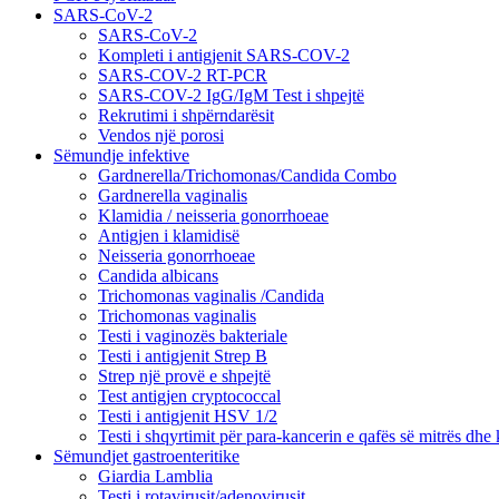
SARS-CoV-2
SARS-CoV-2
Kompleti i antigjenit SARS-COV-2
SARS-COV-2 RT-PCR
SARS-COV-2 IgG/IgM Test i shpejtë
Rekrutimi i shpërndarësit
Vendos një porosi
Sëmundje infektive
Gardnerella/Trichomonas/Candida Combo
Gardnerella vaginalis
Klamidia / neisseria gonorrhoeae
Antigjen i klamidisë
Neisseria gonorrhoeae
Candida albicans
Trichomonas vaginalis /Candida
Trichomonas vaginalis
Testi i vaginozës bakteriale
Testi i antigjenit Strep B
Strep një provë e shpejtë
Test antigjen cryptococcal
Testi i antigjenit HSV 1/2
Testi i shqyrtimit për para-kancerin e qafës së mitrës dhe
Sëmundjet gastroenteritike
Giardia Lamblia
Testi i rotavirusit/adenovirusit