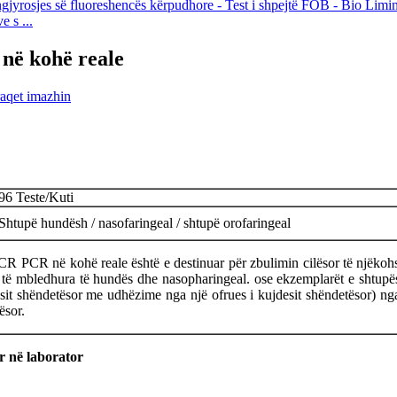
 s ...
ë kohë reale
96 Teste/Kuti
Shtupë hundësh / nasofaringeal / shtupë orofaringeal
CR në kohë reale është e destinuar për zbulimin cilësor të njëko
sor të mbledhura të hundës dhe nasopharingeal. ose ekzemplarët e shtupë
sit shëndetësor me udhëzime nga një ofrues i kujdesit shëndetësor) nga
ësor.
r në laborator