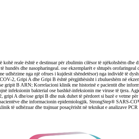
 reale është e destinuar për zbulimin cilësor të njëkohshëm dhe d
ra të hundës dhe nasopharingeal. ose ekzemplarët e shtupës orofaringeal 
 me udhëzime nga një ofrues i kujdesit shëndetësor) nga individë të dy
V-2, Gripi A dhe Gripi B është përgjithësisht i zbulueshëm në ekzempla
e gripit B ARN; Korrelacioni klinik me historinë e pacientit dhe inform
htojnë infeksionin bakterial ose bashkë-infeksionin me viruse të tjera. A
ripi A dhe/ose gripi B dhe nuk duhet të përdoret si bazë e vetme për tr
 e pacientëve dhe informacionin epidemiologjik. StrongStep® SARS-C
it klinik të udhëzuar dhe trajnuar posaçërisht në teknikat e analizave PC