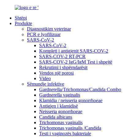
Shtëpi
Produkte
Diagnostikim veterinar
PCR e lyofilizuar
SARS-CoV-2
SARS-CoV-2
Kompleti i antigjenit SARS-COV-2
SARS-COV-2 RT-PCR
SARS-COV-2 IgG/IgM Test i shpejtë
Rekrutimi i shpërndarësit
Vendos një porosi
Video
Sëmundje infektive
Gardnerella/Trichomonas/Candida Combo
Gardnerella vaginalis
Klamidia / neisseria gonorrhoeae
Antigjen i klamidisë
Neisseria gonorrhoeae
Candida albicans
Trichomonas vaginalis
Trichomonas vaginalis /Candida
Testi i vaginozës bakteriale