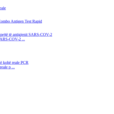
n SARS-COV-2 ...
ale p ...