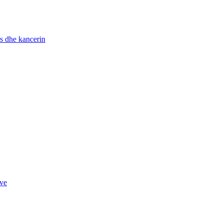
ës dhe kancerin
ave