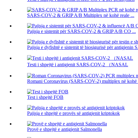
SARS-COV-2 & GRIP A/B Multiplex në kohë reale ...
Pajisja e sistemit për SARS-COV-2 & GRIP A/B CO ...
Pajisja e dyfishtë e sistemit të biosigurisë për antigjeni
Testi i shpejtë i antigjenit SARS-COV-2 （NASAL
Romani Coronavirus (SARS-COV-2) multiplex në kohë re
Test i shpejtë FOB
Pajisja e shpejtë e provës së antigjenit kriptokok
Provë e shpejtë e antigjenit Salmonella