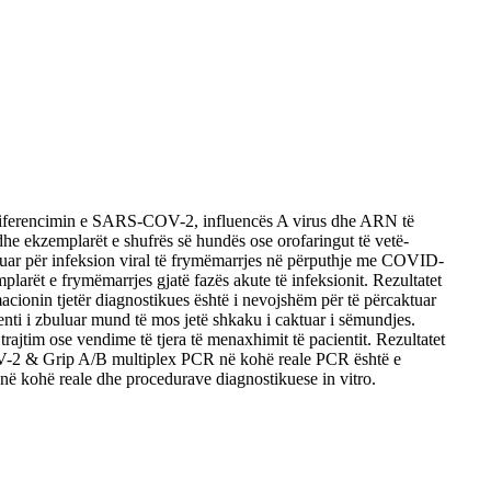
iferencimin e SARS-COV-2, influencës A virus dhe ARN të
dhe ekzemplarët e shufrës së hundës ose orofaringut të vetë-
shuar për infeksion viral të frymëmarrjes në përputhje me COVID-
rët e frymëmarrjes gjatë fazës akute të infeksionit. Rezultatet
acionin tjetër diagnostikues është i nevojshëm për të përcaktuar
gjenti i zbuluar mund të mos jetë shkaku i caktuar i sëmundjes.
ajtim ose vendime të tjera të menaxhimit të pacientit. Rezultatet
OV-2 & Grip A/B multiplex PCR në kohë reale PCR është e
R në kohë reale dhe procedurave diagnostikuese in vitro.