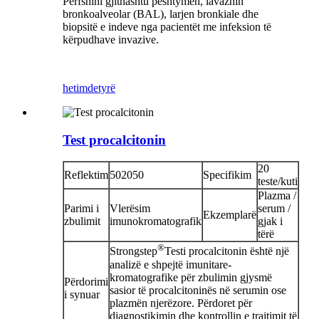
Përfshini gjithashtu pështymën, lavazhin
bronkoalveolar (BAL), larjen bronkiale dhe
biopsitë e indeve nga pacientët me infeksion të
kërpudhave invazive.
hetim
detyrë
Test procalcitonin
20
Reflektim
502050
Specifikim
teste/kuti
Plazma /
Parimi i
Vlerësim
serum /
Ekzemplarë
zbulimit
imunokromatografik
gjak i
tërë
®
Strongstep
Testi procalcitonin është një
analizë e shpejtë imunitare-
kromatografike për zbulimin gjysmë
Përdorimi
sasior të procalcitoninës në serumin ose
i synuar
plazmën njerëzore. Përdoret për
diagnostikimin dhe kontrollin e trajtimit të