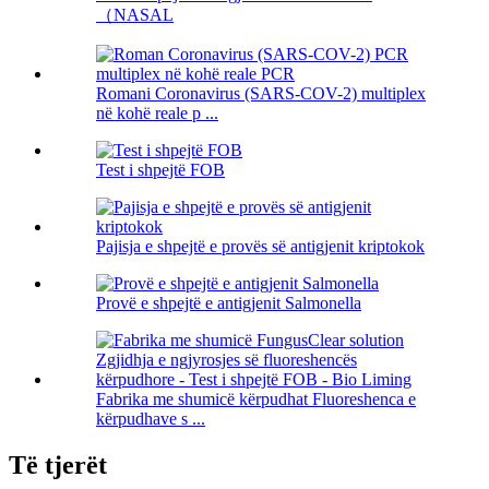
（NASAL
Romani Coronavirus (SARS-COV-2) multiplex
në kohë reale p ...
Test i shpejtë FOB
Pajisja e shpejtë e provës së antigjenit kriptokok
Provë e shpejtë e antigjenit Salmonella
Fabrika me shumicë kërpudhat Fluoreshenca e
kërpudhave s ...
Të tjerët