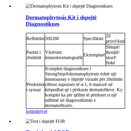
Dermatophytosis Kit i shpejtë
Diagnostikues
20
Reflektim
500280
Specifikim
provë/kuti
Shtupë/
Parimi i
Vlerësim
thonjtë/
Ekzemplarë
zbulimit
imunokromatografik
skurf/
flokë
Kompleti diagnostikues i
StrongStep®dermatophytosis është një
imunoassay e shpejtë vizuale për zbulimin
Përdorimi
cilësor supozues të α-1, 6 manozë në
i synuar
kërpudhat që i përkasin dermatofiteve. Ky
komplet ka për qëllim të përdoret si një
ndihmë në diagnostikimin e
dermatofitozës.
hetim
detyrë