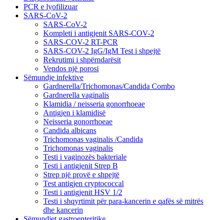
PCR e lyofilizuar
SARS-CoV-2
SARS-CoV-2
Kompleti i antigjenit SARS-COV-2
SARS-COV-2 RT-PCR
SARS-COV-2 IgG/IgM Test i shpejtë
Rekrutimi i shpërndarësit
Vendos një porosi
Sëmundje infektive
Gardnerella/Trichomonas/Candida Combo
Gardnerella vaginalis
Klamidia / neisseria gonorrhoeae
Antigjen i klamidisë
Neisseria gonorrhoeae
Candida albicans
Trichomonas vaginalis /Candida
Trichomonas vaginalis
Testi i vaginozës bakteriale
Testi i antigjenit Strep B
Strep një provë e shpejtë
Test antigjen cryptococcal
Testi i antigjenit HSV 1/2
Testi i shqyrtimit për para-kancerin e qafës së mitrës
dhe kancerin
Sëmundjet gastroenteritike