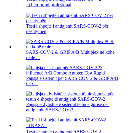
（Përdorimi profesional
Testi i shpejtë i antigjenit SARS-COV-2 për
pështymën
SARS-COV-2 & GRIP A/B Multiplex në kohë
reale ...
Pajisja e sistemit për SARS-COV-2 & GRIP A/B
CO ...
Pajisja e dyfishtë e sistemit të biosigurisë për
antigjenin SARS-COV-2 ...
Testi i shpejtë i antigjenit SARS-COV-2