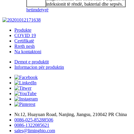
infeksionit të rëndë, bakterial dhe sepsës.
hetim
detyrë
Produkte
COVID 19
Certifikatë
Rreth nesh
Na kontaktoni
Demot e produktit
Informacion për produktin
Nr.12, Huayuan Road, Nanjing, Jiangsu, 210042 PR China
0086-025-85288506
0086-1322085621
sales@limingbio.com