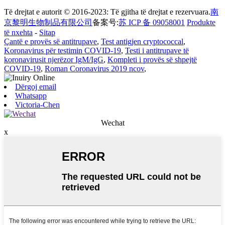
Të drejtat e autorit © 2016-2023: Të gjitha të drejtat e rezervuara.
南
京黎明生物制品有限公司
备案号:
苏 ICP 备 09058001
Produkte
të nxehta
-
Sitap
Çantë e provës së antitrupave
,
Test antigjen cryptococcal
,
Koronavirus për testimin COVID-19
,
Testi i antitrupave të
koronavirusit njerëzor IgM/IgG
,
Kompleti i provës së shpejtë
COVID-19
,
Roman Coronavirus 2019 ncov
,
Dërgoj email
Whatsapp
Victoria-Chen
Wechat
x