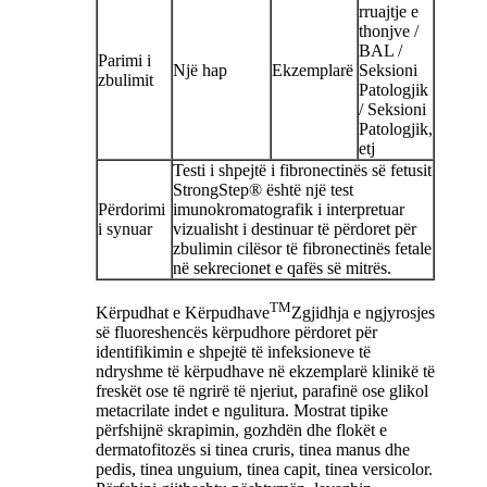
rruajtje e
thonjve /
BAL /
Parimi i
Një hap
Ekzemplarë
Seksioni
zbulimit
Patologjik
/ Seksioni
Patologjik,
etj
Testi i shpejtë i fibronectinës së fetusit
StrongStep® është një test
Përdorimi
imunokromatografik i interpretuar
i synuar
vizualisht i destinuar të përdoret për
zbulimin cilësor të fibronectinës fetale
në sekrecionet e qafës së mitrës.
TM
Kërpudhat e Kërpudhave
Zgjidhja e ngjyrosjes
së fluoreshencës kërpudhore përdoret për
identifikimin e shpejtë të infeksioneve të
ndryshme të kërpudhave në ekzemplarë klinikë të
freskët ose të ngrirë të njeriut, parafinë ose glikol
metacrilate indet e ngulitura. Mostrat tipike
përfshijnë skrapimin, gozhdën dhe flokët e
dermatofitozës si tinea cruris, tinea manus dhe
pedis, tinea unguium, tinea capit, tinea versicolor.