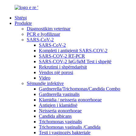
Shtëpi
Produkte
Diagnostikim veterinar
PCR e lyofilizuar
SARS-CoV-2
SARS-CoV-2
Kompleti i antigjenit SARS-COV-2
SARS-COV-2 RT-PCR
SARS-COV-2 IgG/IgM Test i shpejtë
Rekrutimi i shpërndarësit
Vendos një porosi
Video
Sëmundje infektive
Gardnerella/Trichomonas/Candida Combo
Gardnerella vaginalis
Klamidia / neisseria gonorrhoeae
Antigjen i klamidisë
Neisseria gonorrhoeae
Candida albicans
Trichomonas vaginalis
Trichomonas vaginalis /Candida
Testi i vaginozës bakteriale