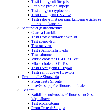
Testi i antigjenit Strep B
Strep një provë e shpejtë
Test antigjen cryptococcal
Testi i antigjenit HSV 1/2
Testi i shqyrtimit për para-kancerin e qafës së
mitrës dhe kancerin
Sëmundjet gastroenteritike
Giardia Lamblia
Testi i rotavirusit/adenovirusit
Test adenovirus
Test rotavirus
Test i Salmonella Typhi
Test salmonella
Vibrio cholerae O1/O139 Test
Vibrio cholerae O1 Test
Testi i Antigjenit H. Pylori
Testi i antitrupave H. pylori
Fertiliteti dhe Shtatzënia
Prom Test i Shpejtë
Provë e shpejtë e fibronectin fetale
Të tjerët
Zgjidhja e ngjyrosjes së fluoreshencës së
kërpudhave
Test procalcitonin
Prom Teste të Shpejta