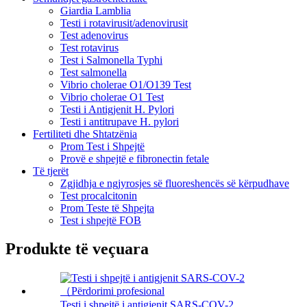
Giardia Lamblia
Testi i rotavirusit/adenovirusit
Test adenovirus
Test rotavirus
Test i Salmonella Typhi
Test salmonella
Vibrio cholerae O1/O139 Test
Vibrio cholerae O1 Test
Testi i Antigjenit H. Pylori
Testi i antitrupave H. pylori
Fertiliteti dhe Shtatzënia
Prom Test i Shpejtë
Provë e shpejtë e fibronectin fetale
Të tjerët
Zgjidhja e ngjyrosjes së fluoreshencës së kërpudhave
Test procalcitonin
Prom Teste të Shpejta
Test i shpejtë FOB
Produkte të veçuara
Testi i shpejtë i antigjenit SARS-COV-2