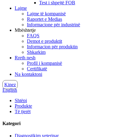
Test i shpejtë FOB
Lajme
Lajme të kompanisë
Raportet e Medias
Informacione për industrinë
Mbështetje
FAQS
Demot e produktit
Informacion për produktin
Shkarkim
Rreth nesh
Profil i kompanisë
Certifikatë
Na kontaktoni
Kinez
English
Shtëpi
Produkte
Të tjerët
Kategori
Diagnostikim veterinar