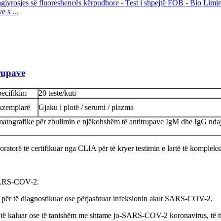
 s ...
rupave
ecifikim
20 teste/kuti
kzemplarë
Gjaku i plotë / serumi / plazma
omatografike për zbulimin e njëkohshëm të antitrupave IgM dhe IgG nd
ratorë të certifikuar nga CLIA për të kryer testimin e lartë të kompleksit
 SARS-COV-2.
en për të diagnostikuar ose përjashtuar infeksionin akut SARS-COV-2.
onit të kaluar ose të tanishëm me shtame jo-SARS-COV-2 koronavirus, t