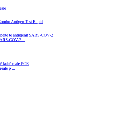
n SARS-COV-2 ...
ale p ...