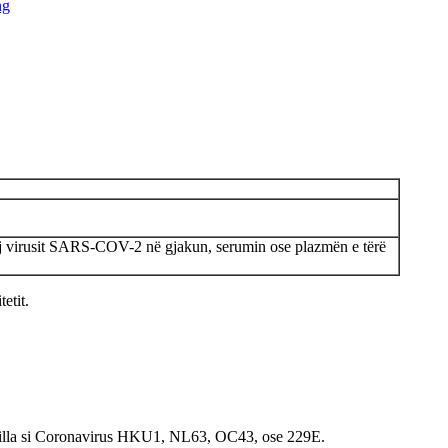
aj virusit SARS-COV-2 në gjakun, serumin ose plazmën e tërë
etit.
ë tilla si Coronavirus HKU1, NL63, OC43, ose 229E.