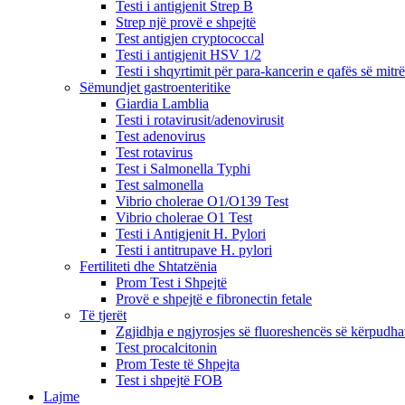
Testi i antigjenit Strep B
Strep një provë e shpejtë
Test antigjen cryptococcal
Testi i antigjenit HSV 1/2
Testi i shqyrtimit për para-kancerin e qafës së mitr
Sëmundjet gastroenteritike
Giardia Lamblia
Testi i rotavirusit/adenovirusit
Test adenovirus
Test rotavirus
Test i Salmonella Typhi
Test salmonella
Vibrio cholerae O1/O139 Test
Vibrio cholerae O1 Test
Testi i Antigjenit H. Pylori
Testi i antitrupave H. pylori
Fertiliteti dhe Shtatzënia
Prom Test i Shpejtë
Provë e shpejtë e fibronectin fetale
Të tjerët
Zgjidhja e ngjyrosjes së fluoreshencës së kërpudh
Test procalcitonin
Prom Teste të Shpejta
Test i shpejtë FOB
Lajme