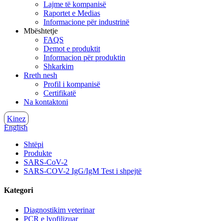
Lajme të kompanisë
Raportet e Medias
Informacione për industrinë
Mbështetje
FAQS
Demot e produktit
Informacion për produktin
Shkarkim
Rreth nesh
Profil i kompanisë
Certifikatë
Na kontaktoni
Kinez
English
Shtëpi
Produkte
SARS-CoV-2
SARS-COV-2 IgG/IgM Test i shpejtë
Kategori
Diagnostikim veterinar
PCR e lyofilizuar