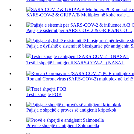
SARS-COV-2 & GRIP A/B Multiplex në kohë reale ...
Pajisja e sistemit për SARS-COV-2 & GRIP A/B CO ...
Pajisja e dyfishtë e sistemit të biosigurisë për antigjeni
Testi i shpejtë i antigjenit SARS-COV-2 （NASAL
Romani Coronavirus (SARS-COV-2) multiplex në kohë re
Test i shpejtë FOB
Pajisja e shpejtë e provës së antigjenit kriptokok
Provë e shpejtë e antigjenit Salmonella