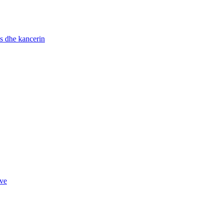
ës dhe kancerin
ave