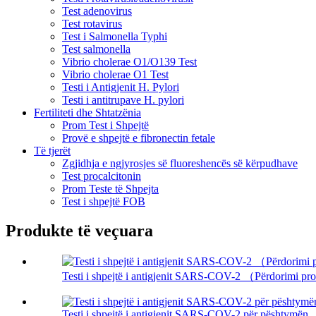
Test adenovirus
Test rotavirus
Test i Salmonella Typhi
Test salmonella
Vibrio cholerae O1/O139 Test
Vibrio cholerae O1 Test
Testi i Antigjenit H. Pylori
Testi i antitrupave H. pylori
Fertiliteti dhe Shtatzënia
Prom Test i Shpejtë
Provë e shpejtë e fibronectin fetale
Të tjerët
Zgjidhja e ngjyrosjes së fluoreshencës së kërpudhave
Test procalcitonin
Prom Teste të Shpejta
Test i shpejtë FOB
Produkte të veçuara
Testi i shpejtë i antigjenit SARS-COV-2 （Përdorimi pro
Testi i shpejtë i antigjenit SARS-COV-2 për pështymën