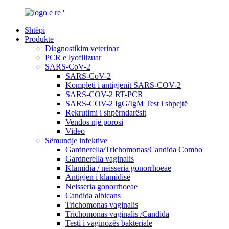
Shtëpi
Produkte
Diagnostikim veterinar
PCR e lyofilizuar
SARS-CoV-2
SARS-CoV-2
Kompleti i antigjenit SARS-COV-2
SARS-COV-2 RT-PCR
SARS-COV-2 IgG/IgM Test i shpejtë
Rekrutimi i shpërndarësit
Vendos një porosi
Video
Sëmundje infektive
Gardnerella/Trichomonas/Candida Combo
Gardnerella vaginalis
Klamidia / neisseria gonorrhoeae
Antigjen i klamidisë
Neisseria gonorrhoeae
Candida albicans
Trichomonas vaginalis
Trichomonas vaginalis /Candida
Testi i vaginozës bakteriale