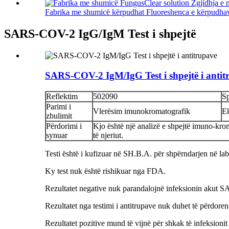
Fabrika me shumicë kërpudhat Fluoreshenca e kërpudhave
SARS-COV-2 IgG/IgM Test i shpejtë
SARS-COV-2 IgM/IgG Test i shpejtë i antit
Reflektim
502090
Sp
Parimi i
Vlerësim imunokromatografik
E
zbulimit
Përdorimi i
Kjo është një analizë e shpejtë imuno-kr
synuar
të njeriut.
Testi është i kufizuar në SH.B.A. për shpërndarjen në labo
Ky test nuk është rishikuar nga FDA.
Rezultatet negative nuk parandalojnë infeksionin akut
Rezultatet nga testimi i antitrupave nuk duhet të përdor
Rezultatet pozitive mund të vijnë për shkak të infeksi