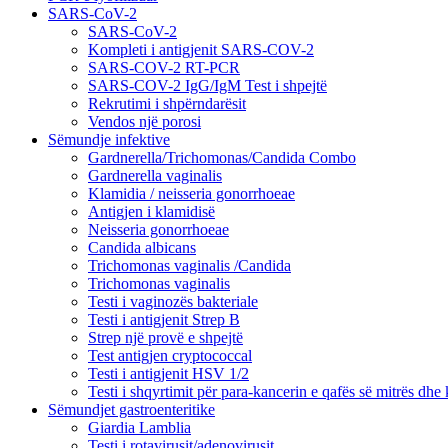
SARS-CoV-2
SARS-CoV-2
Kompleti i antigjenit SARS-COV-2
SARS-COV-2 RT-PCR
SARS-COV-2 IgG/IgM Test i shpejtë
Rekrutimi i shpërndarësit
Vendos një porosi
Sëmundje infektive
Gardnerella/Trichomonas/Candida Combo
Gardnerella vaginalis
Klamidia / neisseria gonorrhoeae
Antigjen i klamidisë
Neisseria gonorrhoeae
Candida albicans
Trichomonas vaginalis /Candida
Trichomonas vaginalis
Testi i vaginozës bakteriale
Testi i antigjenit Strep B
Strep një provë e shpejtë
Test antigjen cryptococcal
Testi i antigjenit HSV 1/2
Testi i shqyrtimit për para-kancerin e qafës së mitrës dhe
Sëmundjet gastroenteritike
Giardia Lamblia
Testi i rotavirusit/adenovirusit