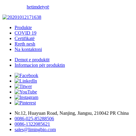
hetim
detyrë
Produkte
COVID 19
Certifikatë
Rreth nesh
Na kontaktoni
Demot e produktit
Informacion për produktin
Nr.12, Huayuan Road, Nanjing, Jiangsu, 210042 PR China
0086-025-85288506
0086-1322085621
sales@limingbio.com