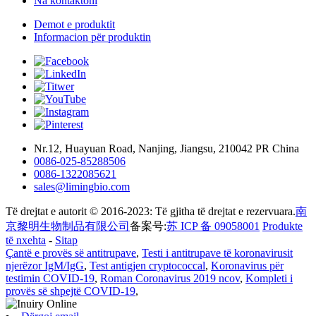
Na kontaktoni
Demot e produktit
Informacion për produktin
Nr.12, Huayuan Road, Nanjing, Jiangsu, 210042 PR China
0086-025-85288506
0086-1322085621
sales@limingbio.com
Të drejtat e autorit © 2016-2023: Të gjitha të drejtat e rezervuara.
南
京黎明生物制品有限公司
备案号:
苏 ICP 备 09058001
Produkte
të nxehta
-
Sitap
Çantë e provës së antitrupave
,
Testi i antitrupave të koronavirusit
njerëzor IgM/IgG
,
Test antigjen cryptococcal
,
Koronavirus për
testimin COVID-19
,
Roman Coronavirus 2019 ncov
,
Kompleti i
provës së shpejtë COVID-19
,