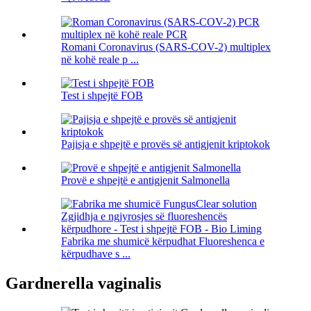
Romani Coronavirus (SARS-COV-2) multiplex
në kohë reale p ...
Test i shpejtë FOB
Pajisja e shpejtë e provës së antigjenit kriptokok
Provë e shpejtë e antigjenit Salmonella
Fabrika me shumicë kërpudhat Fluoreshenca e
kërpudhave s ...
Gardnerella vaginalis