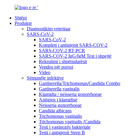
Shtëpi
Produkte
Diagnostikim veterinar
SARS-CoV-2
SARS-CoV-2
Kompleti i antigjenit SARS-COV-2
SARS-COV-2 RT-PCR
SARS-COV-2 IgG/IgM Test i shpejtë
Rekrutimi i shpërndarësit
Vendos një porosi
Video
Sëmundje infektive
Gardnerella/Trichomonas/Candida Combo
Gardnerella vaginalis
Klamidia / neisseria gonorrhoeae
Antigjen i klamidisë
Neisseria gonorrhoeae
Candida albicans
Trichomonas vaginalis
Trichomonas vaginalis /Candida
Testi i vaginozës bakteriale
Testi i antigjenit Strep B