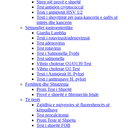
Strep një provë e shpejtë
Test antigjen cryptococcal
Testi i antigjenit HSV 1/2
Testi i shqyrtimit për para-kancerin e qafës së
mitrës dhe kancerin
Sëmundjet gastroenteritike
Giardia Lamblia
Testi i rotavirusit/adenovirusit
Test adenovirus
Test rotavirus
Test i Salmonella Typhi
Test salmonella
Vibrio cholerae O1/O139 Test
Vibrio cholerae O1 Test
Testi i Antigjenit H. Pylori
Testi i antitrupave H. pylori
Fertiliteti dhe Shtatzënia
Prom Test i Shpejtë
Provë e shpejtë e fibronectin fetale
Të tjerët
Zgjidhja e ngjyrosjes së fluoreshencës së
kërpudhave
Test procalcitonin
Prom Teste të Shpejta
Test i shpejtë FOB