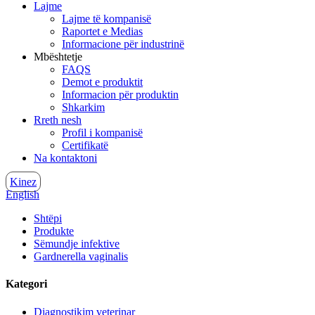
Lajme
Lajme të kompanisë
Raportet e Medias
Informacione për industrinë
Mbështetje
FAQS
Demot e produktit
Informacion për produktin
Shkarkim
Rreth nesh
Profil i kompanisë
Certifikatë
Na kontaktoni
Kinez
English
Shtëpi
Produkte
Sëmundje infektive
Gardnerella vaginalis
Kategori
Diagnostikim veterinar