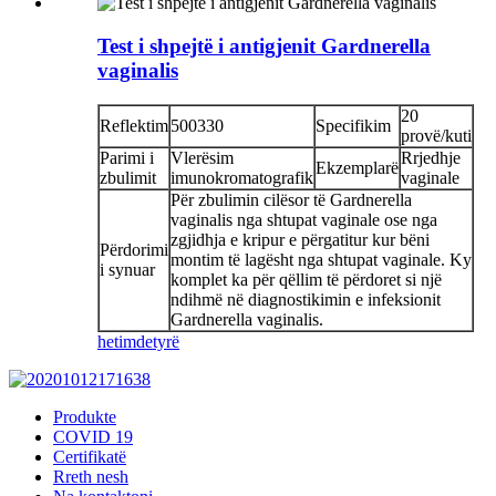
Test i shpejtë i antigjenit Gardnerella
vaginalis
20
Reflektim
500330
Specifikim
provë/kuti
Parimi i
Vlerësim
Rrjedhje
Ekzemplarë
zbulimit
imunokromatografik
vaginale
Për zbulimin cilësor të Gardnerella
vaginalis nga shtupat vaginale ose nga
zgjidhja e kripur e përgatitur kur bëni
Përdorimi
montim të lagësht nga shtupat vaginale. Ky
i synuar
komplet ka për qëllim të përdoret si një
ndihmë në diagnostikimin e infeksionit
Gardnerella vaginalis.
hetim
detyrë
Produkte
COVID 19
Certifikatë
Rreth nesh