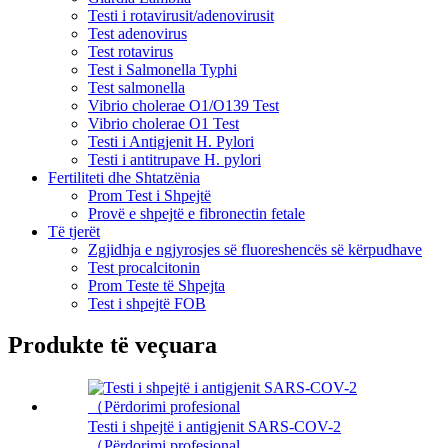
Testi i rotavirusit/adenovirusit
Test adenovirus
Test rotavirus
Test i Salmonella Typhi
Test salmonella
Vibrio cholerae O1/O139 Test
Vibrio cholerae O1 Test
Testi i Antigjenit H. Pylori
Testi i antitrupave H. pylori
Fertiliteti dhe Shtatzënia
Prom Test i Shpejtë
Provë e shpejtë e fibronectin fetale
Të tjerët
Zgjidhja e ngjyrosjes së fluoreshencës së kërpudhave
Test procalcitonin
Prom Teste të Shpejta
Test i shpejtë FOB
Produkte të veçuara
Testi i shpejtë i antigjenit SARS-COV-2
（Përdorimi profesional