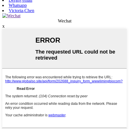
Dërgoj email
Whatsapp
Victoria-Chen
Wechat
x