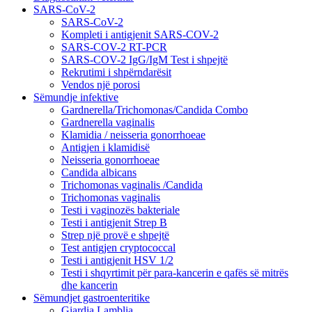
SARS-CoV-2
SARS-CoV-2
Kompleti i antigjenit SARS-COV-2
SARS-COV-2 RT-PCR
SARS-COV-2 IgG/IgM Test i shpejtë
Rekrutimi i shpërndarësit
Vendos një porosi
Sëmundje infektive
Gardnerella/Trichomonas/Candida Combo
Gardnerella vaginalis
Klamidia / neisseria gonorrhoeae
Antigjen i klamidisë
Neisseria gonorrhoeae
Candida albicans
Trichomonas vaginalis /Candida
Trichomonas vaginalis
Testi i vaginozës bakteriale
Testi i antigjenit Strep B
Strep një provë e shpejtë
Test antigjen cryptococcal
Testi i antigjenit HSV 1/2
Testi i shqyrtimit për para-kancerin e qafës së mitrës
dhe kancerin
Sëmundjet gastroenteritike
Giardia Lamblia