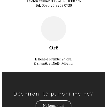
Telefon celular: 0086-18951008776
Tel: 0086-25-8258 0730
Orë
E hënë-e Premte: 24 orë.
E shtunë, e Dielë: Mbyllur
Dëshironi të punoni me ne?
Na kontaktoni