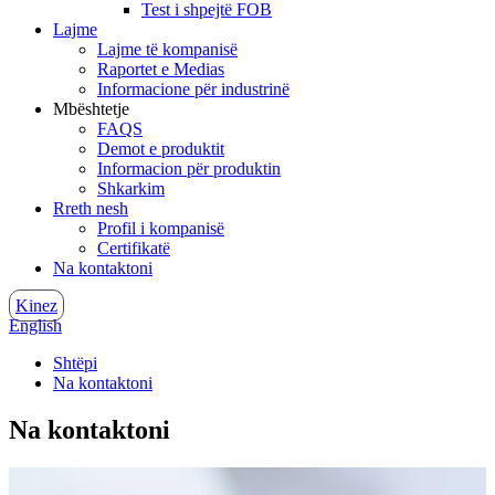
Test i shpejtë FOB
Lajme
Lajme të kompanisë
Raportet e Medias
Informacione për industrinë
Mbështetje
FAQS
Demot e produktit
Informacion për produktin
Shkarkim
Rreth nesh
Profil i kompanisë
Certifikatë
Na kontaktoni
Kinez
English
Shtëpi
Na kontaktoni
Na kontaktoni