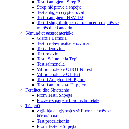
Testi i antigjenit Strep B
Strep një provë e shpejtë
Test antigjen cryptococcal
Testi i antigjenit HSV 1/2
Testi i shqyrtimit për para-kancerin e qafës së
mitrës dhe kancerin
Sëmundjet gastroenteritike
Giardia Lamblia
Testi i rotavirusit/adenovirusit
Test adenovirus
Test rotavirus
Test i Salmonella Typhi
Test salmonella
Vibrio cholerae O1/O139 Test
Vibrio cholerae O1 Test
Testi i Antigjenit H. Pylori
Testi i antitrupave H. pylori
Fertiliteti dhe Shtatzënia
Prom Test i Shpejtë
Provë e shpejtë e fibronectin fetale
Të tjerët
Zgjidhja e ngjyrosjes së fluoreshencës së
kërpudhave
Test procalcitonin
Prom Teste të Shpejta