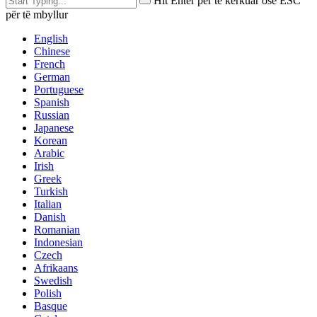
Hit Enter për të kërkuar ose ESC
për të mbyllur
English
Chinese
French
German
Portuguese
Spanish
Russian
Japanese
Korean
Arabic
Irish
Greek
Turkish
Italian
Danish
Romanian
Indonesian
Czech
Afrikaans
Swedish
Polish
Basque