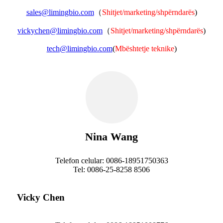
sales@limingbio.com
（
Shitjet/marketing/shpërndarës
)
vickychen@limingbio.com
（
Shitjet/marketing/shpërndarës
)
tech@limingbio.com
(
Mbështetje teknike
)
Nina Wang
Telefon celular: 0086-18951750363
Tel: 0086-25-8258 8506
Vicky Chen