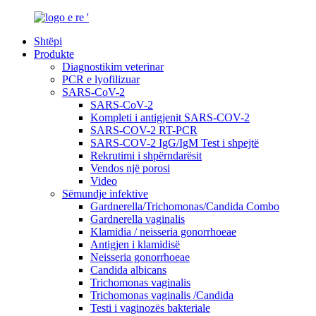
Shtëpi
Produkte
Diagnostikim veterinar
PCR e lyofilizuar
SARS-CoV-2
SARS-CoV-2
Kompleti i antigjenit SARS-COV-2
SARS-COV-2 RT-PCR
SARS-COV-2 IgG/IgM Test i shpejtë
Rekrutimi i shpërndarësit
Vendos një porosi
Video
Sëmundje infektive
Gardnerella/Trichomonas/Candida Combo
Gardnerella vaginalis
Klamidia / neisseria gonorrhoeae
Antigjen i klamidisë
Neisseria gonorrhoeae
Candida albicans
Trichomonas vaginalis
Trichomonas vaginalis /Candida
Testi i vaginozës bakteriale