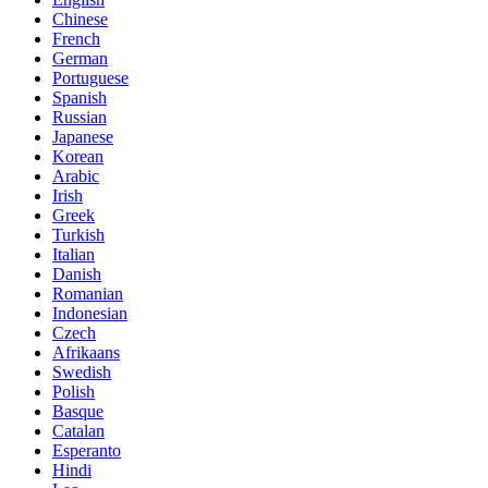
Chinese
French
German
Portuguese
Spanish
Russian
Japanese
Korean
Arabic
Irish
Greek
Turkish
Italian
Danish
Romanian
Indonesian
Czech
Afrikaans
Swedish
Polish
Basque
Catalan
Esperanto
Hindi