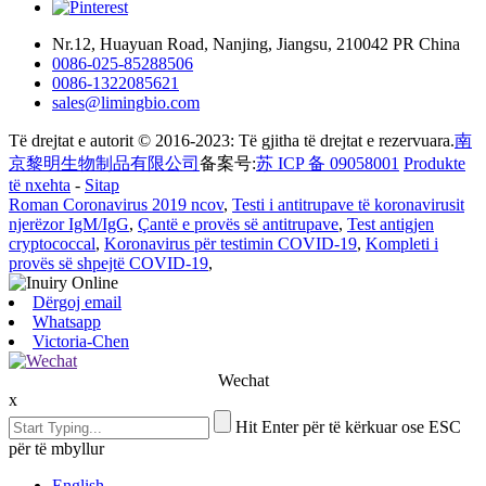
Nr.12, Huayuan Road, Nanjing, Jiangsu, 210042 PR China
0086-025-85288506
0086-1322085621
sales@limingbio.com
Të drejtat e autorit © 2016-2023: Të gjitha të drejtat e rezervuara.
南
京黎明生物制品有限公司
备案号:
苏 ICP 备 09058001
Produkte
të nxehta
-
Sitap
Roman Coronavirus 2019 ncov
,
Testi i antitrupave të koronavirusit
njerëzor IgM/IgG
,
Çantë e provës së antitrupave
,
Test antigjen
cryptococcal
,
Koronavirus për testimin COVID-19
,
Kompleti i
provës së shpejtë COVID-19
,
Dërgoj email
Whatsapp
Victoria-Chen
Wechat
x
Hit Enter për të kërkuar ose ESC
për të mbyllur
English