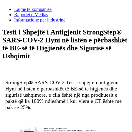
Lajme të kompanisë
Raportet e Medias
Informacione për industrinë
Testi i Shpejtë i Antigjenit StrongStep®
SARS-COV-2 Hyni në listën e përbashkët
të BE-së të Higjienës dhe Sigurisë së
Ushqimit
StrongStep® SARS-COV-2 Test i shpejtë i antigjenit
Hyni në listën e përbashkët të BE-së të higjenës dhe
sigurisë ushqimore, e cila është një nga prodhuesit e
paktë që ka 100% ndjeshmëri kur vlera e CT është më
pak se 25%.