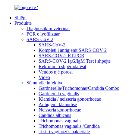
Shtëpi
Produkte
Diagnostikim veterinar
PCR e lyofilizuar
SARS-CoV-2
SARS-CoV-2
Kompleti i antigjenit SARS-COV-2
SARS-COV-2 RT-PCR
SARS-COV-2 IgG/IgM Test i shpejtë
Rekrutimi i shpërndarësit
Vendos një porosi
Video
Sëmundje infektive
Gardnerella/Trichomonas/Candida Combo
Gardnerella vaginalis
Klamidia / neisseria gonorrhoeae
Antigjen i klamidisë
Neisseria gonorrhoeae
Candida albicans
Trichomonas vaginalis
Trichomonas vaginalis /Candida
Testi i vaginozës bakteriale