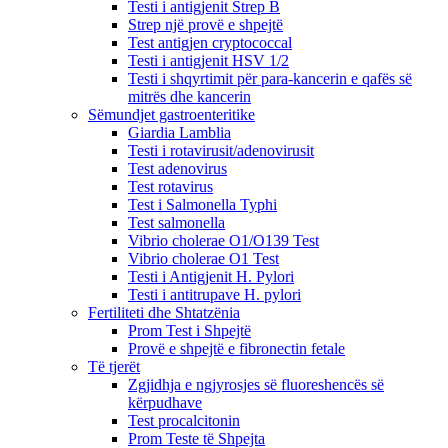
Testi i antigjenit Strep B
Strep një provë e shpejtë
Test antigjen cryptococcal
Testi i antigjenit HSV 1/2
Testi i shqyrtimit për para-kancerin e qafës së
mitrës dhe kancerin
Sëmundjet gastroenteritike
Giardia Lamblia
Testi i rotavirusit/adenovirusit
Test adenovirus
Test rotavirus
Test i Salmonella Typhi
Test salmonella
Vibrio cholerae O1/O139 Test
Vibrio cholerae O1 Test
Testi i Antigjenit H. Pylori
Testi i antitrupave H. pylori
Fertiliteti dhe Shtatzënia
Prom Test i Shpejtë
Provë e shpejtë e fibronectin fetale
Të tjerët
Zgjidhja e ngjyrosjes së fluoreshencës së
kërpudhave
Test procalcitonin
Prom Teste të Shpejta