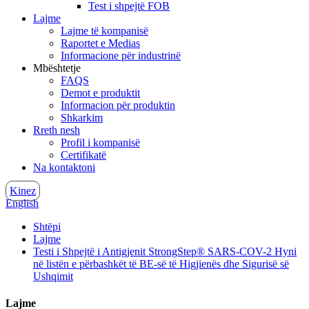
Test i shpejtë FOB
Lajme
Lajme të kompanisë
Raportet e Medias
Informacione për industrinë
Mbështetje
FAQS
Demot e produktit
Informacion për produktin
Shkarkim
Rreth nesh
Profil i kompanisë
Certifikatë
Na kontaktoni
Kinez
English
Shtëpi
Lajme
Testi i Shpejtë i Antigjenit StrongStep® SARS-COV-2 Hyni
në listën e përbashkët të BE-së të Higjienës dhe Sigurisë së
Ushqimit
Lajme