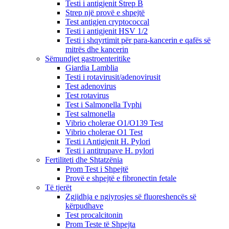
Testi i antigjenit Strep B
Strep një provë e shpejtë
Test antigjen cryptococcal
Testi i antigjenit HSV 1/2
Testi i shqyrtimit për para-kancerin e qafës së
mitrës dhe kancerin
Sëmundjet gastroenteritike
Giardia Lamblia
Testi i rotavirusit/adenovirusit
Test adenovirus
Test rotavirus
Test i Salmonella Typhi
Test salmonella
Vibrio cholerae O1/O139 Test
Vibrio cholerae O1 Test
Testi i Antigjenit H. Pylori
Testi i antitrupave H. pylori
Fertiliteti dhe Shtatzënia
Prom Test i Shpejtë
Provë e shpejtë e fibronectin fetale
Të tjerët
Zgjidhja e ngjyrosjes së fluoreshencës së
kërpudhave
Test procalcitonin
Prom Teste të Shpejta