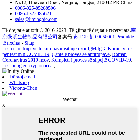
Nr.12, Huayuan Road, Nanjing, Jiangsu, 210042 PR China
0086-025-85288506
0086-1322085621
sales@limingbio.com
Të drejtat e autorit © 2016-2023: Të gjitha të drejtat e rezervuara.
南
京黎明生物制品有限公司
备案号:
苏 ICP 备 09058001
Produkte
të nxehta
-
Sitap
Testi i antitrupave të koronavirusit njerëzor IgM/IgG
,
Koronavirus
për testimin COVID-19
,
Çantë e provës së antitrupave
,
Roman
Coronavirus 2019 ncov
,
Kompleti i provës së shpejtë COVID-19
,
Test antigjen cryptococcal
,
Dërgoj email
Whatsapp
Victoria-Chen
Wechat
x