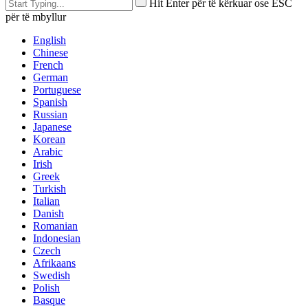
Hit Enter për të kërkuar ose ESC
për të mbyllur
English
Chinese
French
German
Portuguese
Spanish
Russian
Japanese
Korean
Arabic
Irish
Greek
Turkish
Italian
Danish
Romanian
Indonesian
Czech
Afrikaans
Swedish
Polish
Basque