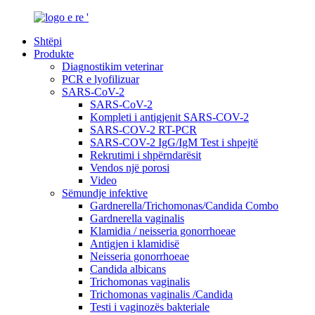
Shtëpi
Produkte
Diagnostikim veterinar
PCR e lyofilizuar
SARS-CoV-2
SARS-CoV-2
Kompleti i antigjenit SARS-COV-2
SARS-COV-2 RT-PCR
SARS-COV-2 IgG/IgM Test i shpejtë
Rekrutimi i shpërndarësit
Vendos një porosi
Video
Sëmundje infektive
Gardnerella/Trichomonas/Candida Combo
Gardnerella vaginalis
Klamidia / neisseria gonorrhoeae
Antigjen i klamidisë
Neisseria gonorrhoeae
Candida albicans
Trichomonas vaginalis
Trichomonas vaginalis /Candida
Testi i vaginozës bakteriale