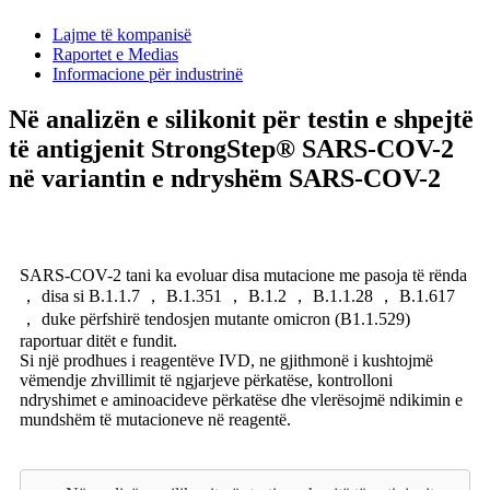
Lajme të kompanisë
Raportet e Medias
Informacione për industrinë
Në analizën e silikonit për testin e shpejtë
të antigjenit StrongStep® SARS-COV-2
në variantin e ndryshëm SARS-COV-2
SARS-COV-2 tani ka evoluar disa mutacione me pasoja të rënda
， disa si B.1.1.7 ， B.1.351 ， B.1.2 ， B.1.1.28 ， B.1.617
， duke përfshirë tendosjen mutante omicron (B1.1.529)
raportuar ditët e fundit.
Si një prodhues i reagentëve IVD, ne gjithmonë i kushtojmë
vëmendje zhvillimit të ngjarjeve përkatëse, kontrolloni
ndryshimet e aminoacideve përkatëse dhe vlerësojmë ndikimin e
mundshëm të mutacioneve në reagentë.