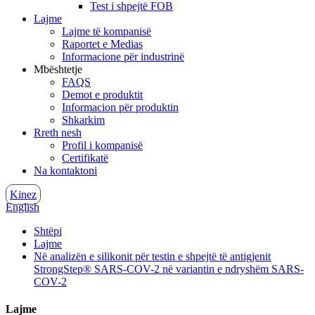
Test i shpejtë FOB
Lajme
Lajme të kompanisë
Raportet e Medias
Informacione për industrinë
Mbështetje
FAQS
Demot e produktit
Informacion për produktin
Shkarkim
Rreth nesh
Profil i kompanisë
Certifikatë
Na kontaktoni
Kinez
English
Shtëpi
Lajme
Në analizën e silikonit për testin e shpejtë të antigjenit
StrongStep® SARS-COV-2 në variantin e ndryshëm SARS-
COV-2
Lajme