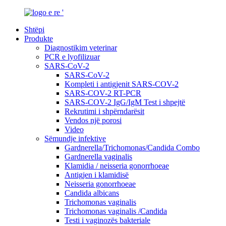
Shtëpi
Produkte
Diagnostikim veterinar
PCR e lyofilizuar
SARS-CoV-2
SARS-CoV-2
Kompleti i antigjenit SARS-COV-2
SARS-COV-2 RT-PCR
SARS-COV-2 IgG/IgM Test i shpejtë
Rekrutimi i shpërndarësit
Vendos një porosi
Video
Sëmundje infektive
Gardnerella/Trichomonas/Candida Combo
Gardnerella vaginalis
Klamidia / neisseria gonorrhoeae
Antigjen i klamidisë
Neisseria gonorrhoeae
Candida albicans
Trichomonas vaginalis
Trichomonas vaginalis /Candida
Testi i vaginozës bakteriale