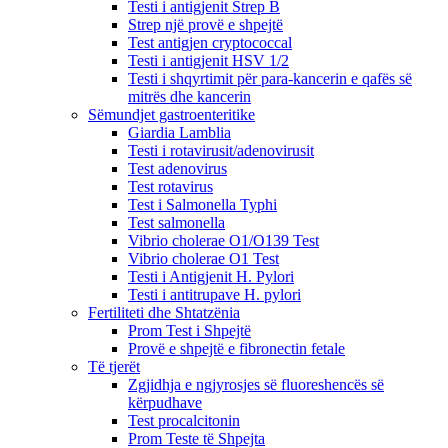
Testi i antigjenit Strep B
Strep një provë e shpejtë
Test antigjen cryptococcal
Testi i antigjenit HSV 1/2
Testi i shqyrtimit për para-kancerin e qafës së
mitrës dhe kancerin
Sëmundjet gastroenteritike
Giardia Lamblia
Testi i rotavirusit/adenovirusit
Test adenovirus
Test rotavirus
Test i Salmonella Typhi
Test salmonella
Vibrio cholerae O1/O139 Test
Vibrio cholerae O1 Test
Testi i Antigjenit H. Pylori
Testi i antitrupave H. pylori
Fertiliteti dhe Shtatzënia
Prom Test i Shpejtë
Provë e shpejtë e fibronectin fetale
Të tjerët
Zgjidhja e ngjyrosjes së fluoreshencës së
kërpudhave
Test procalcitonin
Prom Teste të Shpejta