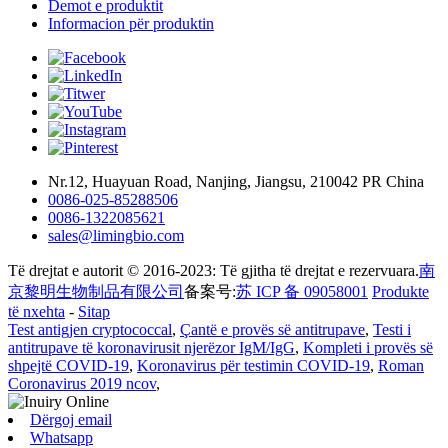
Demot e produktit
Informacion për produktin
Nr.12, Huayuan Road, Nanjing, Jiangsu, 210042 PR China
0086-025-85288506
0086-1322085621
sales@limingbio.com
Të drejtat e autorit © 2016-2023: Të gjitha të drejtat e rezervuara.
南
京黎明生物制品有限公司
备案号:
苏 ICP 备 09058001
Produkte
të nxehta
-
Sitap
Test antigjen cryptococcal
,
Çantë e provës së antitrupave
,
Testi i
antitrupave të koronavirusit njerëzor IgM/IgG
,
Kompleti i provës së
shpejtë COVID-19
,
Koronavirus për testimin COVID-19
,
Roman
Coronavirus 2019 ncov
,
Dërgoj email
Whatsapp