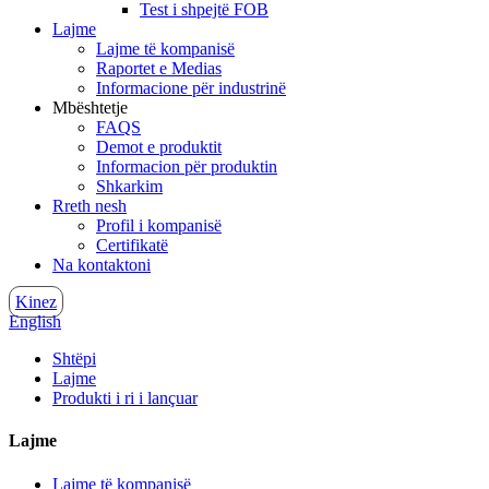
Test i shpejtë FOB
Lajme
Lajme të kompanisë
Raportet e Medias
Informacione për industrinë
Mbështetje
FAQS
Demot e produktit
Informacion për produktin
Shkarkim
Rreth nesh
Profil i kompanisë
Certifikatë
Na kontaktoni
Kinez
English
Shtëpi
Lajme
Produkti i ri i lançuar
Lajme
Lajme të kompanisë